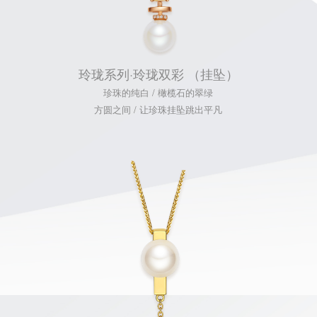
玲珑系列·玲珑双彩 （挂坠）
珍珠的纯白 / 橄榄石的翠绿
方圆之间 / 让珍珠挂坠跳出平凡