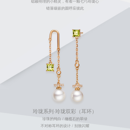
聪颖明理的小精灵，有着一颗七巧玲珑心
错落镶嵌的圆呼应彼此
玲珑系列·玲珑双彩（耳环）
珍珠的纯白 / 橄榄石的翠绿
不对称耳环的设计 / 别致闪耀