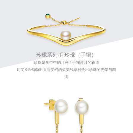
玲珑系列·月玲珑（手镯）
珍珠是夜空中的月亮 / 手镯是月的轨道
时尚K金勾勒出圆润变幻的柔美线条衬托出珍珠的光晕与圆
满