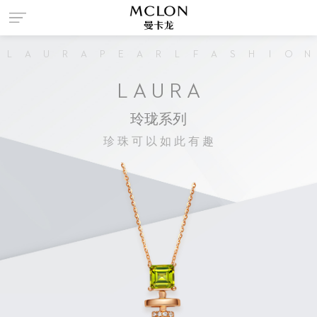
菜
L
A
U
R
A
P
E
A
R
L
F
A
S
H
I
O
N
单
L A U R A
玲珑系列
珍 珠 可 以 如 此 有 趣