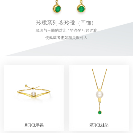
玲珑系列·夜玲珑（耳饰）
珍珠与玉髓的对比 / 链条的巧妙过渡
使佩戴者也如精灵般可人
月玲珑手镯
翠玲珑挂坠