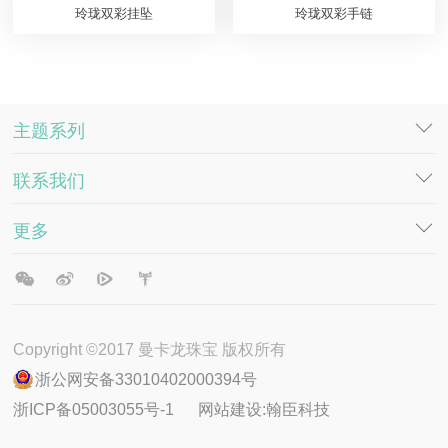
玲珑双彩挂坠
玲珑双彩手链
主题系列
联系我们
DESTINY
SOULMATE
更多
工作机会
萤火·物语系列
客服电话
小恶魔系列
新闻动态
玲珑系列
公告声明
娇玉系列
专利版权
Copyright ©2017 曼卡龙珠宝 版权所有
娇玉·小享葫系列
条款细则
浙公网安备33010402000394号
凤华系列
浙ICP备05003055号-1
网站建设:
翰臣科技
吾皇万睡系列