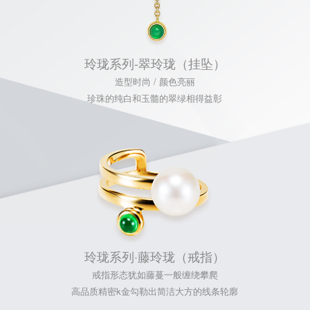
玲珑系列-翠玲珑（挂坠）
造型时尚 / 颜色亮丽
珍珠的纯白和玉髓的翠绿相得益彰
玲珑系列·藤玲珑（戒指）
戒指形态犹如藤蔓一般缠绕攀爬
高品质精密k金勾勒出简洁大方的线条轮廓