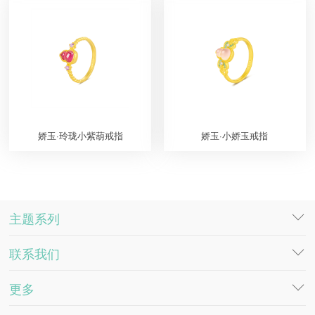
娇玉·玲珑小紫葫戒指
娇玉·小娇玉戒指
主题系列
联系我们
DESTINY
SOULMATE
更多
工作机会
萤火·物语系列
客服电话