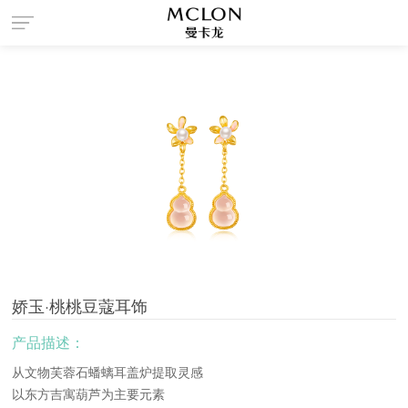
菜
单
娇玉·桃桃豆蔻耳饰
产品描述：
从文物芙蓉石蟠螭耳盖炉提取灵感
以东方吉寓葫芦为主要元素