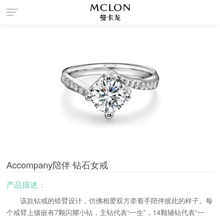
菜
单
Accompany陪伴 钻石女戒
产品描述：
该款钻戒的错臂设计，仿佛相爱双方牵着手陪伴彼此的样子。每
个戒臂上镶嵌有7颗闪耀小钻，主钻代表“一生”，14颗辅钻代表“一